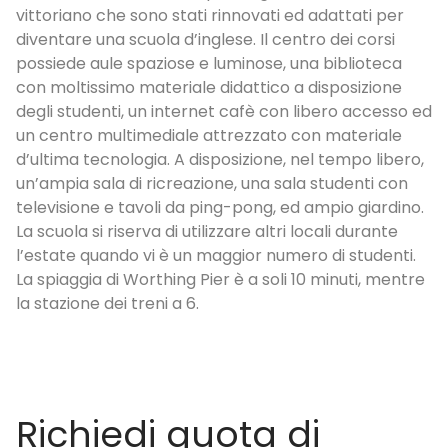
vittoriano che sono stati rinnovati ed adattati per
g
diventare una scuola d’inglese. Il centro dei corsi
co
possiede aule spaziose e luminose, una biblioteca
ab
con moltissimo materiale didattico a disposizione
i 
degli studenti, un internet cafè con libero accesso ed
si
un centro multimediale attrezzato con materiale
i
d’ultima tecnologia. A disposizione, nel tempo libero,
am
un’ampia sala di ricreazione, una sala studenti con
mo
televisione e tavoli da ping-pong, ed ampio giardino.
La scuola si riserva di utilizzare altri locali durante
l’estate quando vi è un maggior numero di studenti.
La spiaggia di Worthing Pier è a soli 10 minuti, mentre
la stazione dei treni a 6.
Richiedi quota di