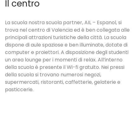
tro
La sist
nostra scuola partner, AIL – Espanol, si
Il Residence G
 centro di Valencia ed è ben collegata alle
universitaria, 
 attrazioni turistiche della città. La scuola
piedi dalla f
i aule spaziose e ben illuminate, dotate di
25 minuti in p
e proiettori. A disposizione degli studenti
stanze sono d
ounge per i momenti di relax. All’interno
condividere c
la è presente il Wi-fi gratuito. Nei pressi
condizionata 
ola si trovano numerosi negozi,
disposizione s
ti, ristoranti, caffetterie, gelaterie e
rendere più pi
ie.
come la sala g
sportivi ed u
trattamento è
cena presso l