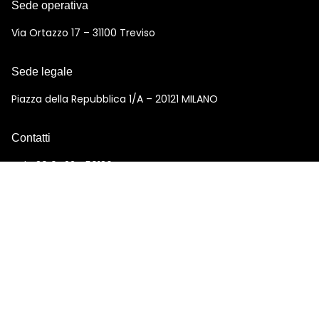
Sede operativa
Via Ortazzo 17 – 31100 Treviso
Sede legale
Piazza della Repubblica 1/A – 20121 MILANO
Contatti
Tel +39 0422 450136
info@ilgattoconglistivali.com
alicenelpaesedellemeraviglie@pec.it
© 2026 - GLOBO S.r.l. - C.F. e P.IVA 11865230152