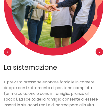
La sistemazione
I
ni,
È prevista presso selezionate famiglie in camere
Il
doppie con trattamento di pensione completa
ci
(prima colazione e cena in famiglia, pranzo al
da
sacco). La scelta della famiglia consente di essere
in
la
inseriti in situazioni reali e di partecipare alla vita
de