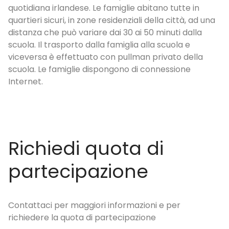
quotidiana irlandese. Le famiglie abitano tutte in
fa
a
quartieri sicuri, in zone residenziali della città, ad una
cu
distanza che può variare dai 30 ai 50 minuti dalla
di
scuola. Il trasporto dalla famiglia alla scuola e
su
viceversa è effettuato con pullman privato della
da
scuola. Le famiglie dispongono di connessione
FC
Internet.
so
Richiedi quota di
partecipazione
Contattaci per maggiori informazioni e per
richiedere la quota di partecipazione