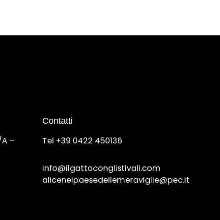
Contatti
/A –
Tel +39 0422 450136
info@ilgattoconglistivali.com
alicenelpaesedellemeraviglie@pec.it