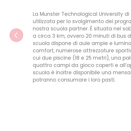
l University di Cork è la sede
mento dei programmi estivi dalla
È situata nel sobborgo di Bishopstown,
minuti di bus dal centro cittadino. La
 ampie e luminose dotate di ogni
ezzature sportive all’avanguardia tra
 metri), una palestra multi sport,
operti e all’aperto. All’interno della
ibile una mensa dove gli studenti
ro pasti.