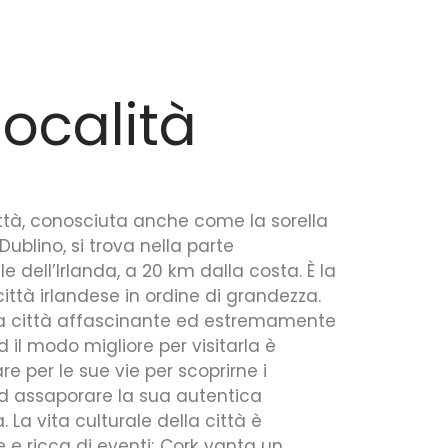
località
ttà, conosciuta anche come la sorella
Dublino, si trova nella parte
e dell’Irlanda, a 20 km dalla costa. È la
ttà irlandese in ordine di grandezza.
a città affascinante ed estremamente
d il modo migliore per visitarla è
e per le sue vie per scoprirne i
ed assaporare la sua autentica
 La vita culturale della città è
 e ricca di eventi; Cork vanta un