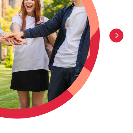
La sistemazione è prevista presso il Residence si
all’interno del campus universitario. Gli studenti
alloggeranno in appartamenti da 3 o 4 camere s
bagno privato (da condividere con gli studenti d
La scuola fornisce le lenzuola ma non gli asciug
Colazione, pranzo e cena sono serviti presso la 
campus, mentre nel fine settimana e nei giorni d
escursione è previsto il packed-lunch. Connessio
disponibile in aree dedicate. Sicurezza 24 ore su 24
del gruppo verrà richiesto un deposito cauzionale