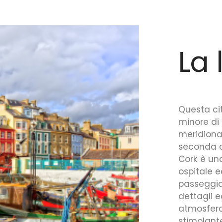
La 
Questa ci
minore di 
meridional
seconda ci
Cork è un
ospitale e
passeggiar
dettagli 
atmosfera.
stimolante