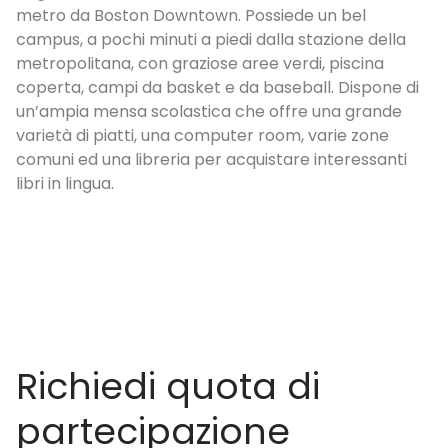
metro da Boston Downtown. Possiede un bel
(
campus, a pochi minuti a piedi dalla stazione della
di
metropolitana, con graziose aree verdi, piscina
co
coperta, campi da basket e da baseball. Dispone di
co
un’ampia mensa scolastica che offre una grande
è 
varietà di piatti, una computer room, varie zone
t
comuni ed una libreria per acquistare interessanti
sa
libri in lingua.
fo
Al
ve
ca
Richiedi quota di
partecipazione