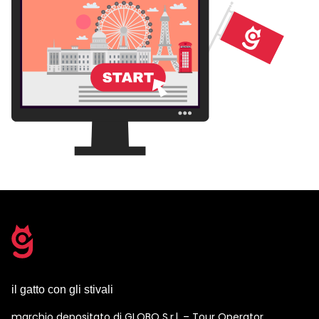
il gatto con gli stivali
marchio depositato di GLOBO S.r.l. – Tour Operator