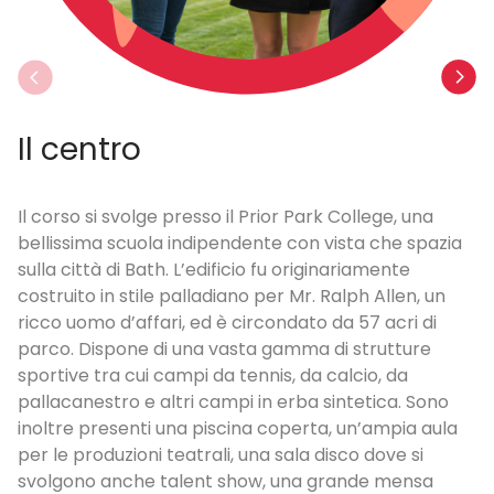
La sistemazi
esso il Prior Park College, una
È prevista presso selez
ndipendente con vista che spazia
doppie o triple, con tr
L’edificio fu originariamente
completa (prima colazio
lladiano per Mr. Ralph Allen, un
nella mensa del campus 
 ed è circondato da 57 acri di
campus in relazione alle 
una vasta gamma di strutture
sacco durante le escursi
pi da tennis, da calcio, da
ispezionate regolarmen
i campi in erba sintetica. Sono
ed incoraggiano lo stud
a piscina coperta, un’ampia aula
possibile la lingua ingle
atrali, una sala disco dove si
una distanza percorribil
lent show, una grande mensa
bus pass è incluso nella